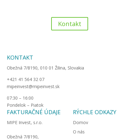
Ešte stále váhate? Jednoduchšie
to už nebude.
Kontakt
KONTAKT
Obežná 7/8190, 010 01 Žilina, Slovakia
+421 41 564 32 07
mipeinvest@mipeinvest.sk
07:30 – 16:00
Pondelok – Piatok
FAKTURAČNÉ ÚDAJE
RÝCHLE ODKAZY
MIPE Invest, s.r.o.
Domov
O nás
Obežná 7/8190,