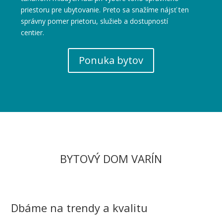
priestoru pre ubytovanie. Preto sa snažíme nájsť ten
správny pomer prietoru, služieb a dostupností
centier.
Ponuka bytov
BYTOVÝ DOM VARÍN
Dbáme na trendy a kvalitu