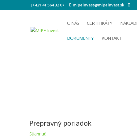
+421 41 564 32 07
mipeinvest@mipeinvest.sk
O NÁS
CERTIFIKÁTY
NÁKLAD
DOKUMENTY
KONTAKT
Dokumenty
Dokumenty na stiahnutie
Prepravný poriadok
Stiahnuť