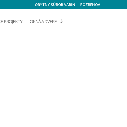
OBYTNÝ SÚBOR VARÍN
ROZBEHOV
É PROJEKTY
OKNÁ A DVERE