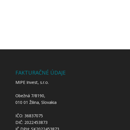
Kontakt
FAKTURAČNÉ ÚDAJE
MIPE Invest, s.r.o.
Obežná 7/8190,
010 01 Žilina, Slovakia
IČO: 36837075
DIČ: 2022453873
IČ DPH: SK2022453873