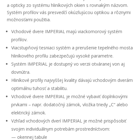
a opticky zo systému hliníkových okien s rovnakým názvom.
Systém profilov vás presvedčí okúzľujúcou optikou a rôznymi
možnosťami použitia.
Vchodové dvere IMPERIAL majú viackomorový systém
profilov.
Viacstupňový tesniaci systém a prerušenie tepelného mosta
hliníkového profilu zabezpečujú vysoké parametre.
Systém IMPERIAL je dostupný vo verzii otváranej von aj
dovnútra.
Hliníkové profily najvyššej kvality dávajú vchodovým dverám
optimálnu tuhosť a stabilitu.
Vchodové dvere IMPERIAL je možné vybaviť doplnkovými
prvkami – napr. dodatočný zámok, vložka triedy „C“ alebo
elektrický zámok.
Vzhľad vchodových dverí IMPERIAL je možné prispôsobiť
svojim individuálnym potrebám prostredníctvom:
— okennej tabule