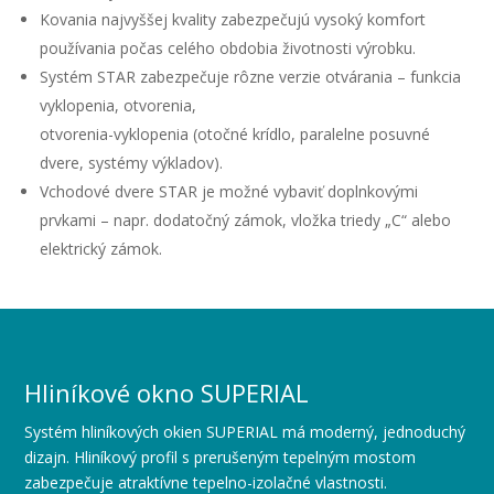
Kovania najvyššej kvality zabezpečujú vysoký komfort
používania počas celého obdobia životnosti výrobku.
Systém STAR zabezpečuje rôzne verzie otvárania – funkcia
vyklopenia, otvorenia,
otvorenia-vyklopenia (otočné krídlo, paralelne posuvné
dvere, systémy výkladov).
Vchodové dvere STAR je možné vybaviť doplnkovými
prvkami – napr. dodatočný zámok, vložka triedy „C“ alebo
elektrický zámok.
Hliníkové okno SUPERIAL
Systém hliníkových okien SUPERIAL má moderný, jednoduchý
dizajn. Hliníkový profil s prerušeným tepelným mostom
zabezpečuje atraktívne tepelno-izolačné vlastnosti.