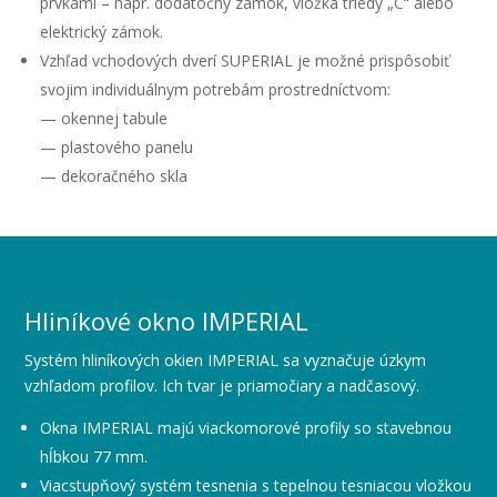
prvkami – napr. dodatočný zámok, vložka triedy „C“ alebo
elektrický zámok.
Vzhľad vchodových dverí SUPERIAL je možné prispôsobiť
svojim individuálnym potrebám prostredníctvom:
— okennej tabule
— plastového panelu
— dekoračného skla
Hliníkové okno IMPERIAL
Systém hliníkových okien IMPERIAL sa vyznačuje úzkym
vzhľadom profilov. Ich tvar je priamočiary a nadčasový.
Okna IMPERIAL majú viackomorové profily so stavebnou
hĺbkou 77 mm.
Viacstupňový systém tesnenia s tepelnou tesniacou vložkou