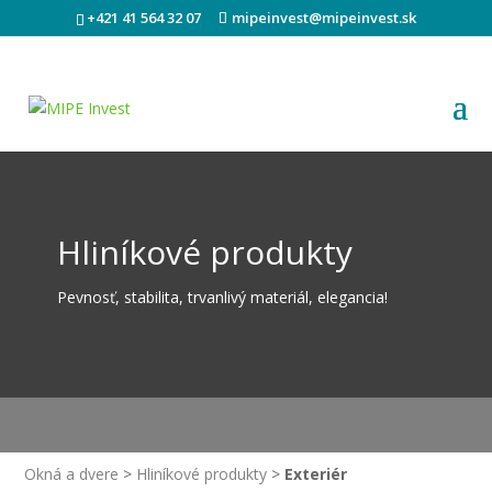
+421 41 564 32 07
mipeinvest@mipeinvest.sk
Hliníkové produkty
Pevnosť, stabilita, trvanlivý materiál, elegancia!
Okná a dvere
>
Hliníkové produkty
>
Exteriér