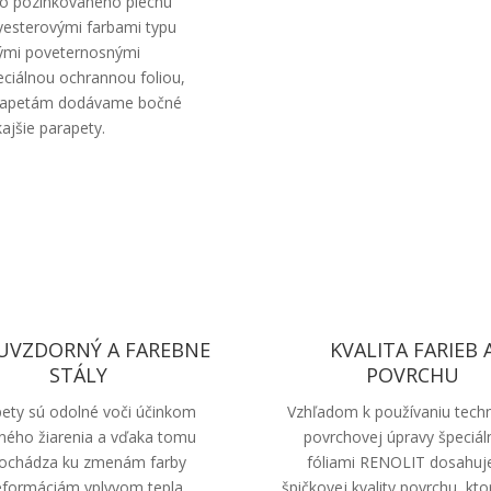
ho pozinkovaného plechu
lyesterovými farbami typu
ivými poveternosnými
ciálnou ochrannou foliou,
parapetám dodávame bočné
ajšie parapety.
UVZDORNÝ A FAREBNE
KVALITA FARIEB 
STÁLY
POVRCHU
ety sú odolné voči účinkom
Vzhľadom k používaniu tech
ného žiarenia a vďaka tomu
povrchovej úpravy špeciál
ochádza ku zmenám farby
fóliami RENOLIT dosahu
eformáciám vplyvom tepla.
špičkovej kvality povrchu, kto