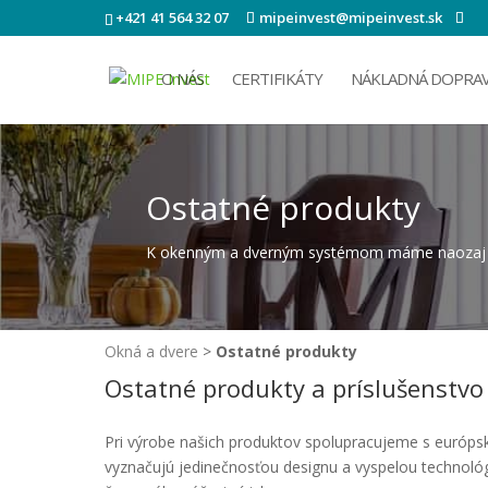
+421 41 564 32 07
mipeinvest@mipeinvest.sk
O NÁS
CERTIFIKÁTY
NÁKLADNÁ DOPRA
Ostatné produkty
K okenným a dverným systémom máme naozaj 
Okná a dvere
>
Ostatné produkty
Ostatné produkty a príslušenstvo
Pri výrobe našich produktov spolupracujeme s európ
vyznačujú jedinečnosťou designu a vyspelou technológ