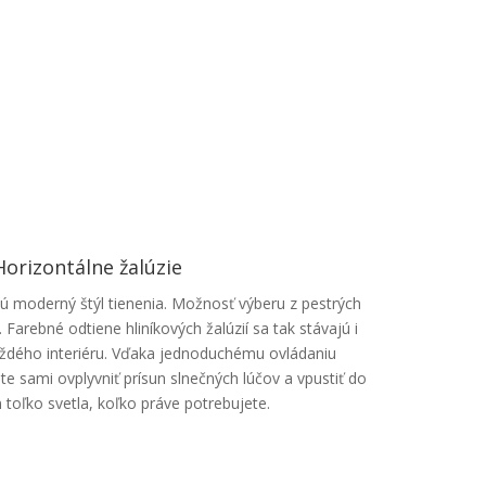
Horizontálne žalúzie
ujú moderný štýl tienenia. Možnosť výberu z pestrých
 Farebné odtiene hliníkových žalúzií sa tak stávajú i
dého interiéru. Vďaka jednoduchému ovládaniu
e sami ovplyvniť prísun slnečných lúčov a vpustiť do
n toľko svetla, koľko práve potrebujete.