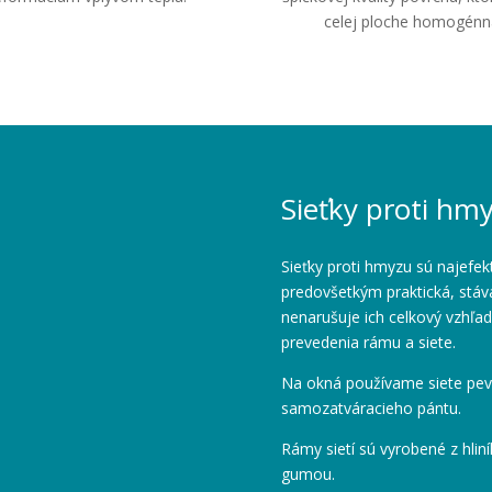
celej ploche homogénn
Sieťky proti hm
Sieťky proti hmyzu sú najefek
predovšetkým praktická, stá
nenarušuje ich celkový vzhľa
prevedenia rámu a siete.
Na okná používame siete pev
samozatváracieho pántu.
Rámy sietí sú vyrobené z hliní
gumou.