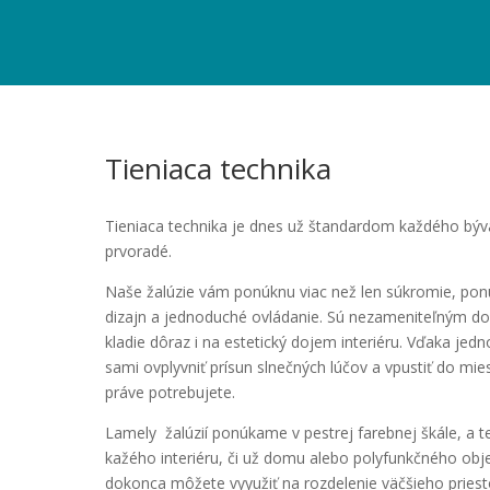
Tieniaca technika
Tieniaca technika je dnes už štandardom každého býv
prvoradé.
Naše žalúzie vám ponúknu viac než len súkromie, po
dizajn a jednoduché ovládanie. Sú nezameniteľným d
kladie dôraz i na estetický dojem interiéru. Vďaka j
sami ovplyvniť prísun slnečných lúčov a vpustiť do mies
práve potrebujete.
Lamely žalúzií ponúkame v pestrej farebnej škále, a t
kažého interiéru, či už domu alebo polyfunkčného objek
dokonca môžete vyyužiť na rozdelenie väčšieho priesto