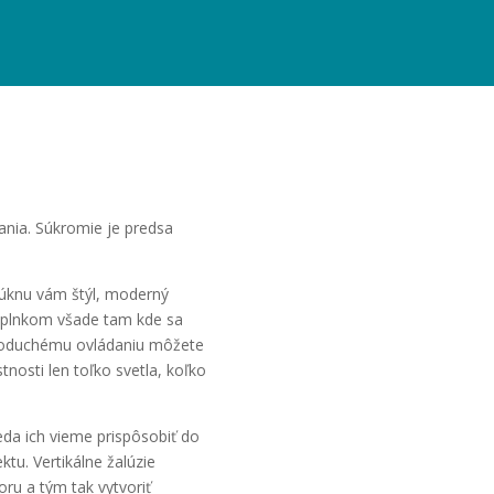
ania. Súkromie je predsa
núknu vám štýl, moderný
oplnkom všade tam kde sa
ednoduchému ovládaniu môžete
tnosti len toľko svetla, koľko
eda ich vieme prispôsobiť do
tu. Vertikálne žalúzie
ru a tým tak vytvoriť