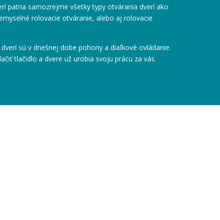
í patria samozrejme všetky typy otvárania dverí ako
iemyselné rolovacie otváranie, alebo aj rolovacie
verí sú v dnešnej dobe pohony a diaľkové ovládanie.
lačiť tlačidlo a dvere už urobia svoju prácu za vás.