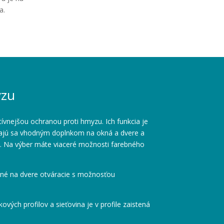
a.
yzu
tívnejšou ochranou proti hmyzu. Ich funkcia je
vajú sa vhodným doplnkom na okná a dvere a
d. Na výber máte viaceré možnosti farebného
né na dvere otváracie s možnosťou
kových profilov a sieťovina je v profile zaistená