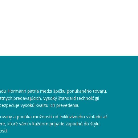
mou Hörmann patria medzi špičku ponúkaného tovaru,
atných predávajúcich. Vysoký štandard technológií
bezpečuje vysokú kvalitu ich prevedenia.
ntovaný a ponúka možnosti od exkluzívneho vzhľadu až
re, ktoré vám v každom prípade zapadnú do štýlu
sti.