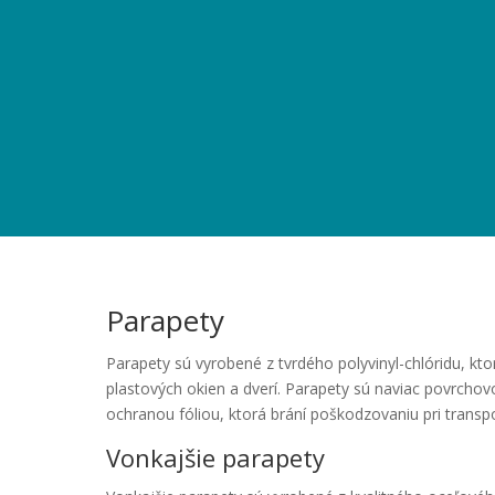
Parapety
Parapety sú vyrobené z tvrdého polyvinyl-chlóridu, kt
plastových okien a dverí. Parapety sú naviac povrcho
ochranou fóliou, ktorá brání poškodzovaniu pri transp
Vonkajšie parapety