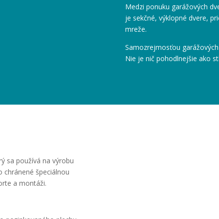
Medzi ponuku garážových dver
je sekčné, výklopné dvere, pr
mreže.
Samozrejmosťou garážových d
Nie je nič pohodlnejšie ako st
orý sa používá na výrobu
vo chránené špeciálnou
orte a montáži.