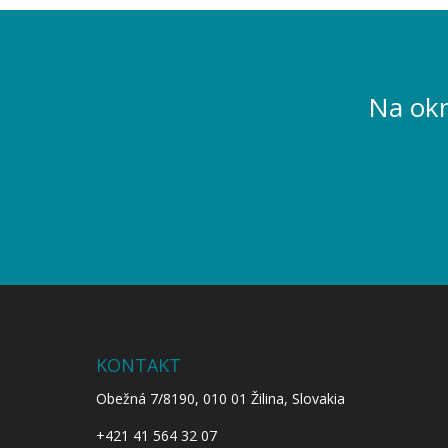
Na okn
KONTAKT
Obežná 7/8190, 010 01 Žilina, Slovakia
+421 41 564 32 07