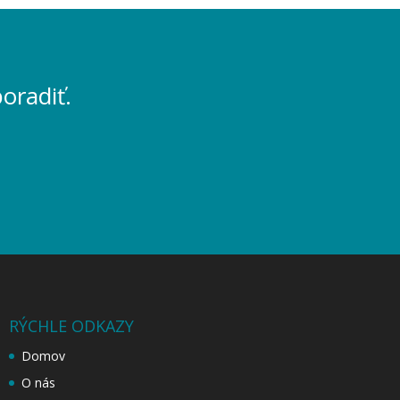
oradiť.
RÝCHLE ODKAZY
Domov
O nás