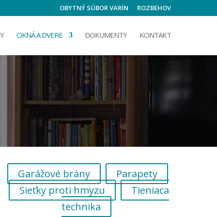
OBYTNÝ SÚBOR VARÍN
ROZBEHOV
Y
OKNÁ A DVERE
DOKUMENTY
KONTAKT
Garážové brány
Parapety
Sieťky proti hmyzu
Tieniaca
technika