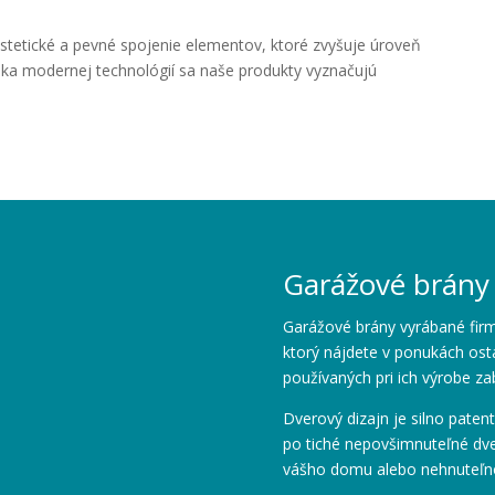
tetické a pevné spojenie elementov, ktoré zvyšuje úroveň
aka modernej technológií sa naše produkty vyznačujú
Garážové brány
Garážové brány vyrábané fir
ktorý nájdete v ponukách ost
používaných pri ich výrobe za
Dverový dizajn je silno pate
po tiché nepovšimnuteľné dve
vášho domu alebo nehnuteľno