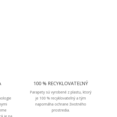
A
100 % RECYKLOVATEĽNÝ
Parapety sú vyrobené z plastu, ktorý
nologie
je 100 % recyklovateľný a tým
nymi
napomáha ochrane životného
jeme
prostredia.
rá je na