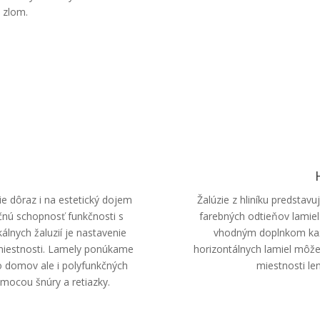
m zlom.
 dôraz i na estetický dojem
Žalúzie z hliníku predstav
ačnú schopnosť funkčnosti s
farebných odtieňov lamiel.
lnych žaluzií je nastavenie
vhodným doplnkom kaž
 miestnosti. Lamely ponúkame
horizontálnych lamiel môžet
o domov ale i polyfunkčných
miestnosti le
omocou šnúry a retiazky.