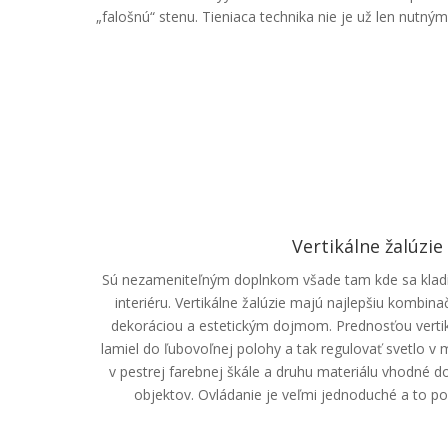
„falošnú“ stenu. Tieniaca technika nie je už len nutný
Vertikálne žalúzie
Sú nezameniteľným doplnkom všade tam kde sa kladie
interiéru. Vertikálne žalúzie majú najlepšiu kombin
dekoráciou a estetickým dojmom. Prednosťou vertiká
lamiel do ľubovoľnej polohy a tak regulovať svetlo v
v pestrej farebnej škále a druhu materiálu vhodné d
objektov. Ovládanie je veľmi jednoduché a to p