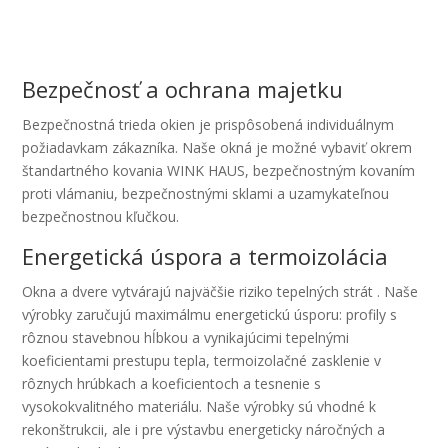
Bezpečnosť a ochrana majetku
Bezpečnostná trieda okien je prispôsobená individuálnym
požiadavkam zákazníka. Naše okná je možné vybaviť okrem
štandartného kovania WINK HAUS, bezpečnostným kovaním
proti vlámaniu, bezpečnostnými sklami a uzamykateľnou
bezpečnostnou kľučkou.
Energetická úspora a termoizolácia
Okna a dvere vytvárajú najväčšie riziko tepelných strát . Naše
výrobky zaručujú maximálmu energetickú úsporu: profily s
rôznou stavebnou hĺbkou a vynikajúcimi tepelnými
koeficientami prestupu tepla, termoizolačné zasklenie v
rôznych hrúbkach a koeficientoch a tesnenie s
vysokokvalitného materiálu. Naše výrobky sú vhodné k
rekonštrukcii, ale i pre výstavbu energeticky náročných a