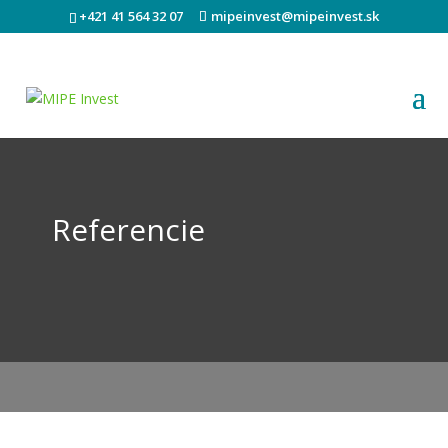
+421 41 564 32 07
mipeinvest@mipeinvest.sk
Referencie