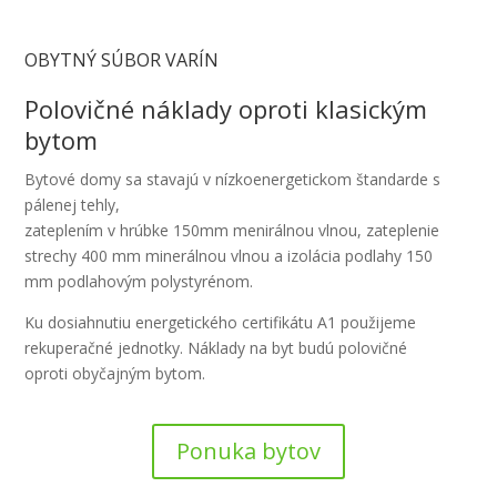
OBYTNÝ SÚBOR VARÍN
Polovičné náklady oproti klasickým
bytom
Bytové domy sa stavajú v nízkoenergetickom štandarde s
pálenej tehly,
zateplením v hrúbke 150mm menirálnou vlnou, zateplenie
strechy 400 mm minerálnou vlnou a izolácia podlahy 150
mm podlahovým polystyrénom.
Ku dosiahnutiu energetického certifikátu A1 použijeme
rekuperačné jednotky. Náklady na byt budú polovičné
oproti obyčajným bytom.
Ponuka bytov