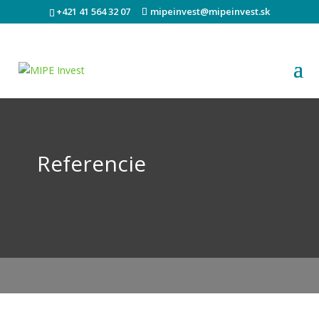
+421 41 564 32 07
mipeinvest@mipeinvest.sk
Referencie