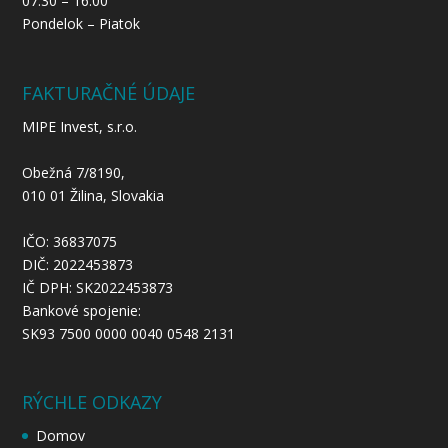
07:30 – 16:00
Pondelok – Piatok
FAKTURAČNÉ ÚDAJE
MIPE Invest, s.r.o.
Obežná 7/8190,
010 01 Žilina, Slovakia
IČO: 36837075
DIČ: 2022453873
IČ DPH: SK2022453873
Bankové spojenie:
SK93 7500 0000 0040 0548 2131
RÝCHLE ODKAZY
Domov