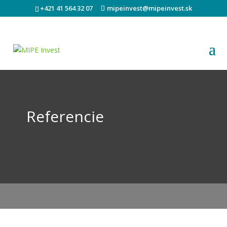
+421 41 564 32 07
mipeinvest@mipeinvest.sk
Referencie