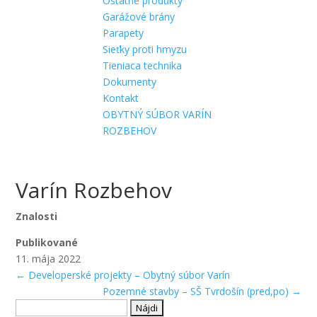
Ostatné produkty
Garážové brány
Parapety
Sieťky proti hmyzu
Tieniaca technika
Dokumenty
Kontakt
OBYTNÝ SÚBOR VARÍN
ROZBEHOV
Varín Rozbehov
Znalosti
Publikované
11. mája 2022
←
Developerské projekty – Obytný súbor Varín
Pozemné stavby – SŠ Tvrdošín (pred,po)
→
Hľadať: